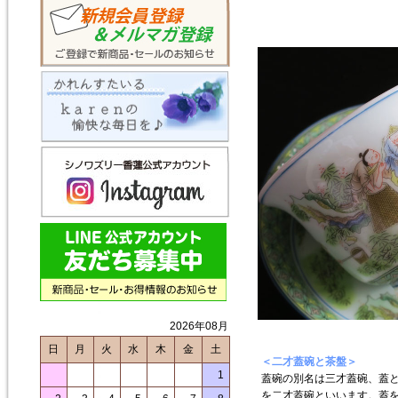
2026年08月
日
月
火
水
木
金
土
＜二才蓋碗と茶盤＞
1
蓋碗の別名は三才蓋碗、蓋
を二才蓋碗といいます。蓋