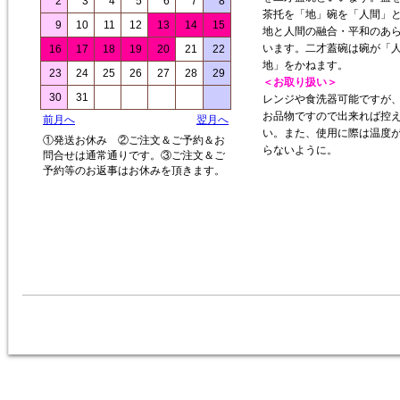
2
3
4
5
6
7
8
茶托を「地」碗を「人間」
9
10
11
12
13
14
15
地と人間の融合・平和のあ
います。二才蓋碗は碗が「
16
17
18
19
20
21
22
地」をかねます。
23
24
25
26
27
28
29
＜お取り扱い＞
30
31
レンジや食洗器可能ですが
お品物ですので出来れば控
前月へ
翌月へ
い。また、使用に際は温度
①発送お休み ②ご注文＆ご予約＆お
らないように。
問合せは通常通りです。③ご注文＆ご
予約等のお返事はお休みを頂きます。