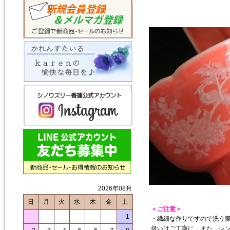
2026年08月
日
月
火
水
木
金
土
＜ご注意＞
1
・繊細な作りですので洗う
扱いはご丁寧に。また、レ