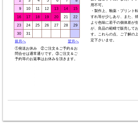
2
3
4
5
6
7
8
用不可。
9
10
11
12
13
14
15
・製作上、釉薬・プリント
すれ等が少しあり、また、
16
17
18
19
20
21
22
より色味に若干の個体差が
23
24
25
26
27
28
29
が、良品の範疇で販売して
30
31
す。これらの点、ご了解の
定下さいませ。
前月へ
翌月へ
①発送お休み ②ご注文＆ご予約＆お
問合せは通常通りです。③ご注文＆ご
予約等のお返事はお休みを頂きます。