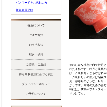
パスワードをお忘れの方
新規会員登録
香蓮について
ご注文方法
お支払方法
配送・送料
ご交換・ご返品
やわらかな桃色に白で牡丹と
れた茶杯です。牡丹と鳳凰の
は「丹鳳牡丹」とも呼ばれ吉
特定商取引法に基づく表記
「丹鳳牡丹」の部分は貼花加
見、浮彫りのような、レリー
プライバシーポリシー
がりです。高杯の丸みのある
杯には、前菜やプチ・スイー
りつけても。
ご予約について